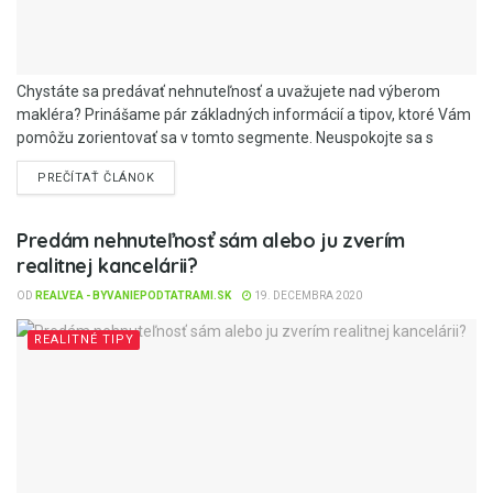
Chystáte sa predávať nehnuteľnosť a uvažujete nad výberom
makléra? Prinášame pár základných informácií a tipov, ktoré Vám
pomôžu zorientovať sa v tomto segmente. Neuspokojte sa s
priemerom, chcite...
PREČÍTAŤ ČLÁNOK
Predám nehnuteľnosť sám alebo ju zverím
realitnej kancelárii?
OD
REALVEA - BYVANIEPODTATRAMI.SK
19. DECEMBRA 2020
REALITNÉ TIPY