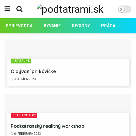
.SPRIEVODCA
.BÝVANIE
.REGIÓNY
.PRÁCA
AKTUÁLNE
O bývaní pri kávičke
3. APRÍLA 2023
REALITNÉ TIPY
Podtatranský realitný workshop
6. FEBRUÁRA 2023