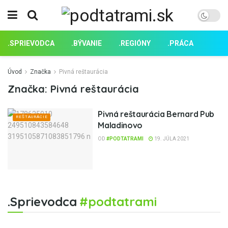
.SPRIEVODCA
.BÝVANIE
.REGIÓNY
.PRÁCA
Úvod
Značka
Pivná reštaurácia
Značka:
Pivná reštaurácia
Pivná reštaurácia Bernard Pub
REŠTAURÁCIE
Maladinovo
OD
#PODTATRAMI
19. JÚLA 2021
.Sprievodca
#podtatrami