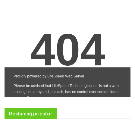
Reklamný priestor
Realitná kancelária Košice
Borovička
Nehnuteľnosti Košice
Realitná kancelária Poprad
Realitná kancelária Prešov
destiláty
slovenské výrobky
Realitná kancelária Poprad