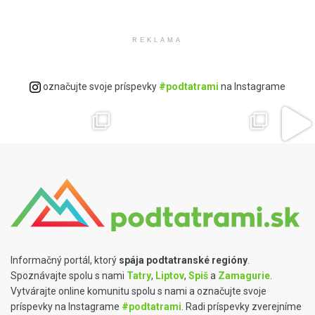
REKLAMA
Ovocné destiláty
Slovenská Borovička
Predaj alkoholu
Dzama rumy
Slovenské destiláty
označujte svoje príspevky
#podtatrami
na Instagrame
Informačný portál, ktorý
spája podtatranské regióny
.
Spoznávajte spolu s nami
Tatry
,
Liptov
,
Spiš
a
Zamagurie
.
Vytvárajte online komunitu spolu s nami a označujte svoje
príspevky na Instagrame
#podtatrami
. Radi príspevky zverejníme