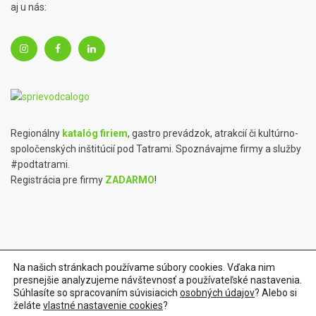
aj u nás:
Regionálny
katalóg firiem
, gastro prevádzok, atrakcií či kultúrno-
spoločenských inštitúcií pod Tatrami. Spoznávajme firmy a služby
#podtatrami.
Registrácia pre firmy
ZADARMO
!
Na našich stránkach používame súbory cookies. Vďaka nim
presnejšie analyzujeme návštevnosť a používateľské nastavenia.
Tvorba webstránok a marketing od
WebyPoprad.sk
| Online
Súhlasíte so spracovaním súvisiacich
osobných údajov
? Alebo si
želáte
vlastné nastavenie cookies
?
faktúry cez
iFakturacia.sk
| Obchod
#praveslovenske
| Alko iŠop