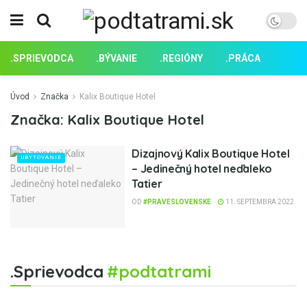
.SPRIEVODCA
.BÝVANIE
.REGIÓNY
.PRÁCA
Úvod
Značka
Kalix Boutique Hotel
Značka:
Kalix Boutique Hotel
Dizajnový Kalix Boutique Hotel
UBYTOVANIE
– Jedinečný hotel neďaleko
Tatier
OD
#PRAVESLOVENSKE
11. SEPTEMBRA 2022
.Sprievodca
#podtatrami