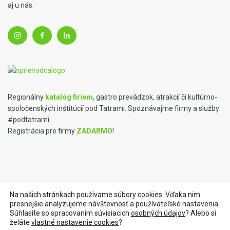
aj u nás:
Regionálny
katalóg firiem
, gastro prevádzok, atrakcií či kultúrno-
spoločenských inštitúcií pod Tatrami. Spoznávajme firmy a služby
#podtatrami.
Registrácia pre firmy
ZADARMO
!
Na našich stránkach používame súbory cookies. Vďaka nim
presnejšie analyzujeme návštevnosť a používateľské nastavenia.
Tvorba webstránok a marketing od
WebyPoprad.sk
| Online
Súhlasíte so spracovaním súvisiacich
osobných údajov
? Alebo si
želáte
vlastné nastavenie cookies
?
faktúry cez
iFakturacia.sk
| Obchod
#praveslovenske
| Alko iŠop