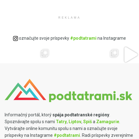
REKLAMA
Ovocné destiláty
Slovenská Borovička
Predaj alkoholu
Dzama rumy
Slovenské destiláty
označujte svoje príspevky
#podtatrami
na Instagrame
Informačný portál, ktorý
spája podtatranské regióny
.
Spoznávajte spolu s nami
Tatry
,
Liptov
,
Spiš
a
Zamagurie
.
Vytvárajte online komunitu spolu s nami a označujte svoje
príspevky na Instagrame
#podtatrami
. Radi príspevky zverejníme