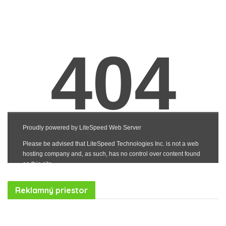
Reklamný priestor
Realitná kancelária Košice
Borovička
Nehnuteľnosti Košice
Realitná kancelária Poprad
Realitná kancelária Prešov
destiláty
slovenské výrobky
Realitná kancelária Poprad