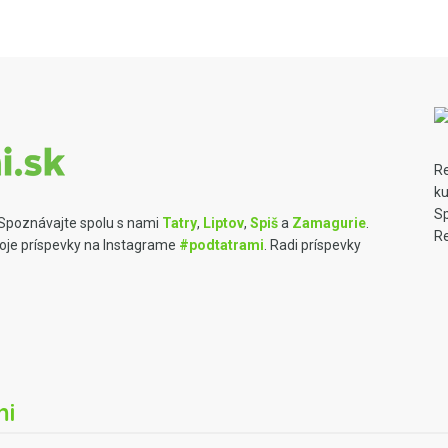
R
ku
Sp
 Spoznávajte spolu s nami
Tatry
,
Liptov
,
Spiš
a
Zamagurie
.
Re
voje príspevky na Instagrame
#podtatrami
. Radi príspevky
mi