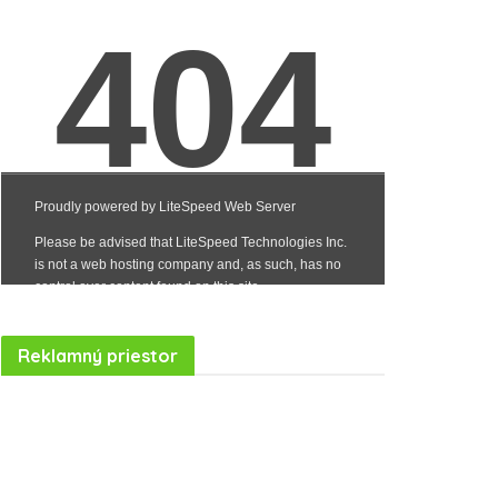
Reklamný priestor
Realitná kancelária Košice
Borovička
Nehnuteľnosti Košice
Realitná kancelária Poprad
Realitná kancelária Prešov
destiláty
slovenské výrobky
Realitná kancelária Poprad