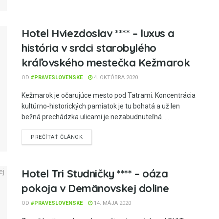
Hotel Hviezdoslav **** – luxus a
história v srdci starobylého
kráľovského mestečka Kežmarok
OD
#PRAVESLOVENSKE
4. OKTÓBRA 2020
Kežmarok je očarujúce mesto pod Tatrami. Koncentrácia
kultúrno-historických pamiatok je tu bohatá a už len
bežná prechádzka ulicami je nezabudnuteľná. ...
PREČÍTAŤ ČLÁNOK
Hotel Tri Studničky **** – oáza
pokoja v Demänovskej doline
OD
#PRAVESLOVENSKE
14. MÁJA 2020