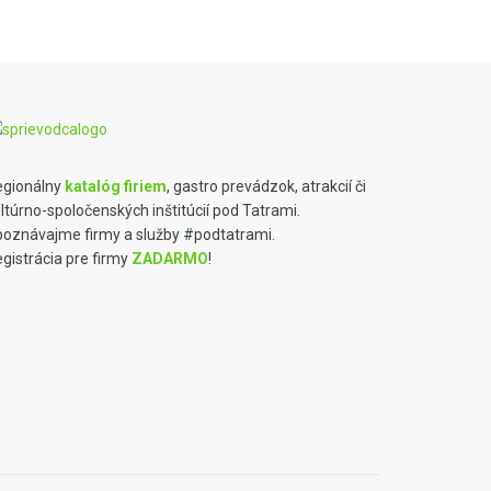
egionálny
katalóg firiem
, gastro prevádzok, atrakcií či
ltúrno-spoločenských inštitúcií pod Tatrami.
oznávajme firmy a služby #podtatrami.
gistrácia pre firmy
ZADARMO
!