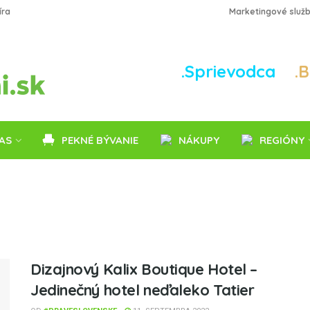
íra
Marketingové služ
.Sprievodca
.
AS
PEKNÉ BÝVANIE
NÁKUPY
REGIÓNY
Dizajnový Kalix Boutique Hotel –
Jedinečný hotel neďaleko Tatier