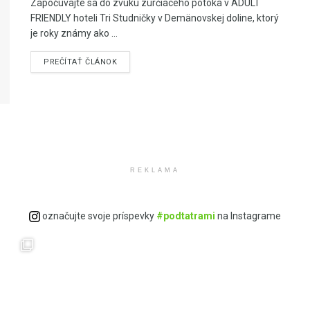
Započúvajte sa do zvuku zurčiaceho potoka v ADULT
FRIENDLY hoteli Tri Studničky v Demänovskej doline, ktorý
je roky známy ako ...
PREČÍTAŤ ČLÁNOK
REKLAMA
označujte svoje príspevky
#podtatrami
na Instagrame