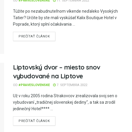
OD
#PRAVESLOVENSKE
11. SEPTEMBRA 2022
Túžite po nezabudnuteľnom víkende neďaleko Vysokých
Tatier? Určite by ste mali vyskúšať Kalix Boutique Hotel v
Poprade, ktorý splní očakávania ...
PREČÍTAŤ ČLÁNOK
Liptovský dvor – miesto snov
vybudované na Liptove
OD
#PRAVESLOVENSKE
7. SEPTEMBRA 2022
Už v roku 2005 rodina Strakovcov zrealizovala svoj sen o
vybudovaní „tradičnej slovenskej dediny“, a tak sa zrodil
jedinečný Hotel**** ...
PREČÍTAŤ ČLÁNOK