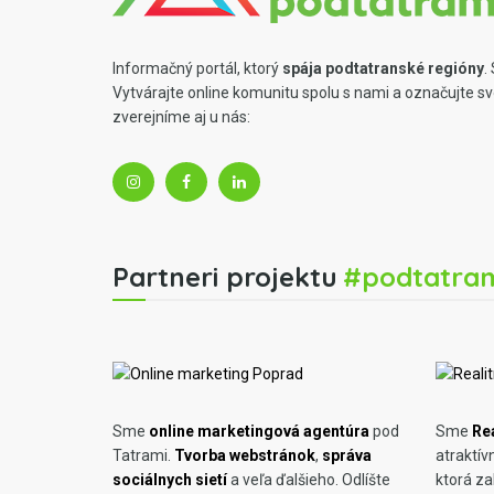
Informačný portál, ktorý
spája podtatranské regióny
.
Vytvárajte online komunitu spolu s nami a označujte s
zverejníme aj u nás:
Partneri projektu
#podtatra
Sme
online marketingová agentúra
pod
Sme
Rea
Tatrami.
Tvorba webstránok
,
správa
atraktív
sociálnych sietí
a veľa ďalšieho. Odlíšte
ktorá za