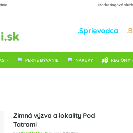
fánia
Marketingové služ
.Sprievodca
.
AS
PEKNÉ BÝVANIE
NÁKUPY
REGIÓNY
Zimná výzva a lokality Pod
Tatrami