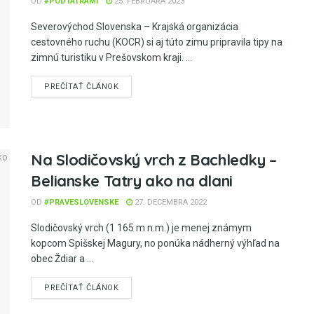
OD
#PODTATRAMI
25. FEBRUÁRA 2023
Severovýchod Slovenska – Krajská organizácia
cestovného ruchu (KOCR) si aj túto zimu pripravila tipy na
zimnú turistiku v Prešovskom kraji. ...
PREČÍTAŤ ČLÁNOK
Na Slodičovský vrch z Bachledky –
Belianske Tatry ako na dlani
OD
#PRAVESLOVENSKE
27. DECEMBRA 2022
Slodičovský vrch (1 165 m n.m.) je menej známym
kopcom Spišskej Magury, no ponúka nádherný výhľad na
obec Ždiar a ...
PREČÍTAŤ ČLÁNOK