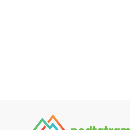
Ovocné destiláty
Slovenská Borovička
Predaj alkoholu
Dzama rumy
Slovenské destiláty