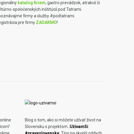
egionálny
katalóg firiem
, gastro prevádzok, atrakcií či
ltúrno-spoločenských inštitúcií pod Tatrami.
oznávajme firmy a služby #podtatrami.
gistrácia pre firmy
ZADARMO
!
online
Blog o tom, ako si môžete užívať život na
rdcom"
Slovensku s projektom
.UžívamSi
 máme.
#praveslovenske
. Tipy na skvelý oddych,