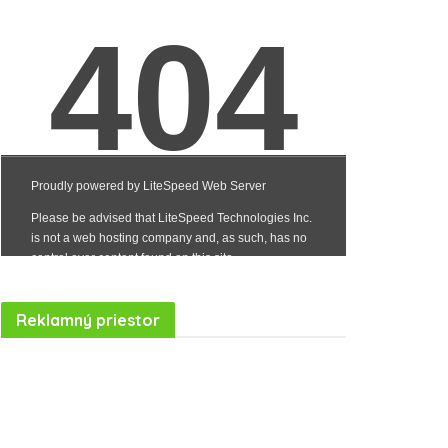
Reklamný priestor
Realitná kancelária Košice
Borovička
Nehnuteľnosti Košice
Realitná kancelária Poprad
Realitná kancelária Prešov
destiláty
slovenské výrobky
Realitná kancelária Poprad