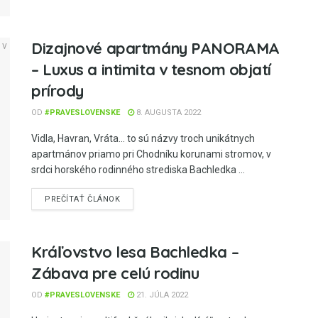
Dizajnové apartmány PANORAMA
– Luxus a intimita v tesnom objatí
prírody
OD
#PRAVESLOVENSKE
8. AUGUSTA 2022
Vidla, Havran, Vráta... to sú názvy troch unikátnych
apartmánov priamo pri Chodníku korunami stromov, v
srdci horského rodinného strediska Bachledka ...
PREČÍTAŤ ČLÁNOK
Kráľovstvo lesa Bachledka –
Zábava pre celú rodinu
OD
#PRAVESLOVENSKE
21. JÚLA 2022