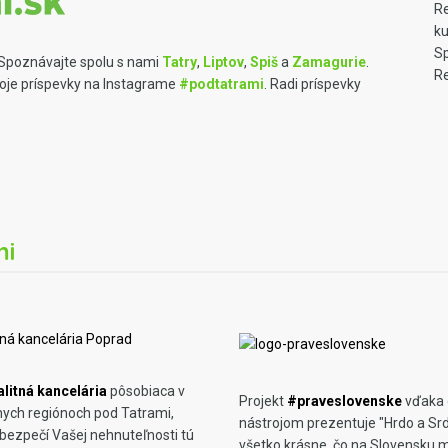
R
ku
Sp
 Spoznávajte spolu s nami
Tatry
,
Liptov
,
Spiš
a
Zamagurie
.
Re
voje príspevky na Instagrame
#podtatrami
. Radi príspevky
mi
litná kancelária
pôsobiaca v
Projekt
#praveslovenske
vďaka 
nych regiónoch pod Tatrami,
nástrojom prezentuje "Hrdo a S
bezpečí Vašej nehnuteľnosti tú
všetko krásne, čo na Slovensku