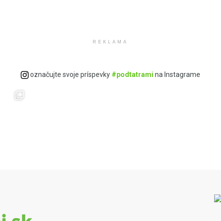
REKLAMA
označujte svoje príspevky
#podtatrami
na Instagrame