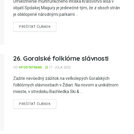
Umiestnenie multifunkčného ihriska Kráľovstvo lesa v
objatí Spišskej Magury je jedinečné tým, že z oboch strán
je obklopené národnými parkami ...
PREČÍTAŤ ČLÁNOK
26. Goralské folklórne slávnosti
OD
#PODTATRAMI
17. JÚLA 2022
Zažite nevšedný zážitok na veľkolepých Goralských
folklórnych slávnostiach v Ždiari. Na novom a unikátnom
mieste, v stredisku Bachledka Ski & ...
PREČÍTAŤ ČLÁNOK