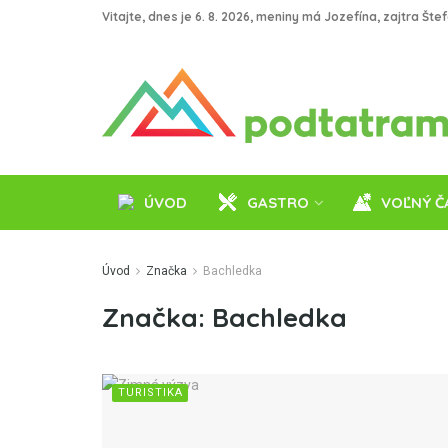
Vitajte, dnes je 6. 8. 2026, meniny má Jozefína, zajtra Šte
ÚVOD
GASTRO
VOĽNÝ Č
Úvod
Značka
Bachledka
Značka:
Bachledka
TURISTIKA