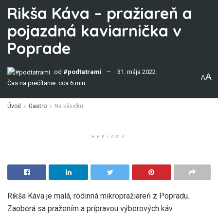
Rikša Káva – pražiareň a
pojazdná kaviarnička v
Poprade
od
#podtatrami
31. mája 2022
A
A
Čas na prečítanie: cca 6 min.
Úvod
Gastro
Na kávičku
REKLAMA
Rikša Káva je malá, rodinná mikropražiareň z Popradu.
Zaoberá sa pražením a prípravou výberových káv.