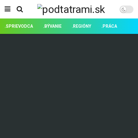
.SPRIEVODCA
.BÝVANIE
.REGIÓNY
.PRÁCA