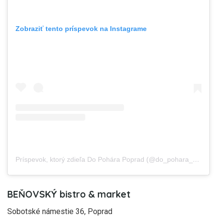
Zobraziť tento príspevok na Instagrame
Príspevok, ktorý zdieľa Do Pohára Poprad (@do_pohara_poprad)
BEŇOVSKÝ bistro & market
Sobotské námestie 36, Poprad