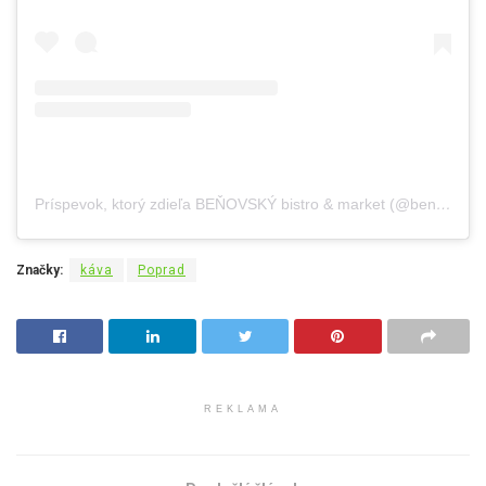
Príspevok, ktorý zdieľa BEŇOVSKÝ bistro & market (@benovsky_bistro.market)
Značky:
káva
Poprad
REKLAMA