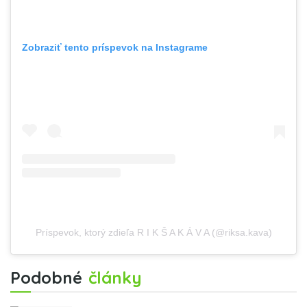
Zobraziť tento príspevok na Instagrame
Príspevok, ktorý zdieľa R I K Š A K Á V A (@riksa.kava)
Podobné
články