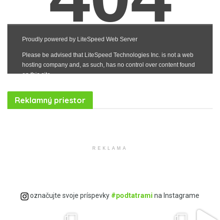
Reklamný priestor
Realitná kancelária Košice
Borovička
Nehnuteľnosti Košice
Realitná kancelária Poprad
Realitná kancelária Prešov
destiláty
slovenské výrobky
Realitná kancelária Poprad
REKLAMA
Ovocné destiláty
Slovenská Borovička
Predaj alkoholu
Dzama rumy
Slovenské destiláty
označujte svoje príspevky
#podtatrami
na Instagrame